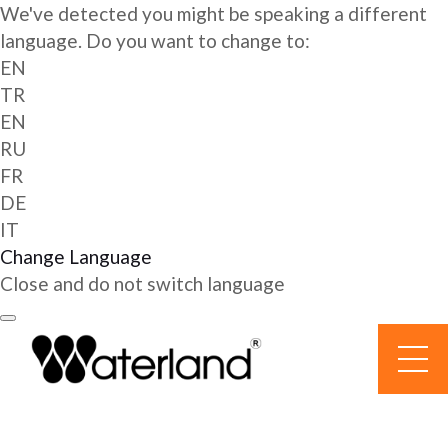
We've detected you might be speaking a different
language. Do you want to change to:
EN
TR
EN
RU
FR
DE
IT
Change Language
Close and do not switch language
Перейти
к
содержанию