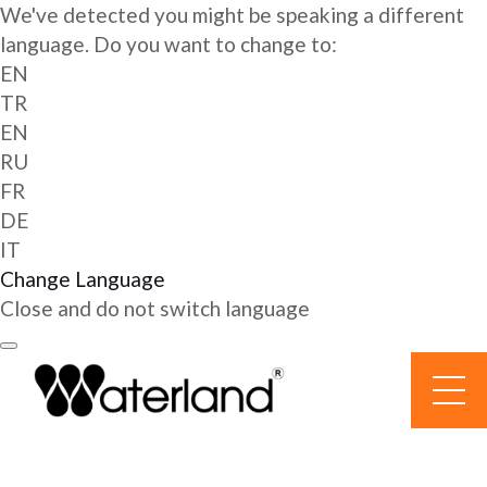
We've detected you might be speaking a different
language. Do you want to change to:
EN
TR
EN
RU
FR
DE
IT
Change Language
Close and do not switch language
Перейти
к
содержанию