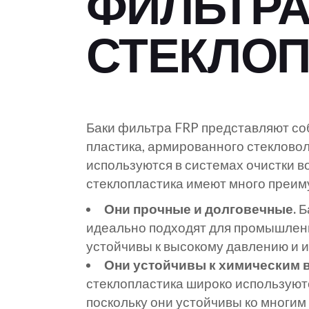
ФИЛЬТРА
Текстильная
Системы очистки серо
промышленность
Системы очистки реч
промышленность
воды
Сельскохозяйственная
воды
СТЕКЛО
Оборонная
промышленность
Системы очистки
промышленность
Фармацевтическая
родниковой воды
Пищевая
промышленность
Системы очистки
промышленность и
Энергетическая
дождевой воды
производство напитков
промышленность
Системы очистки сет
Автомобильная
Баки фильтра FRP представляют со
Химическая
воды
промышленность
пластика, армированного стеклово
промышленность
Системы регенераци
используются в системах очистки в
Индустрия туризма
сточных вод
стеклопластика имеют много преим
Текстильная
Системы очистки сер
промышленность
воды
Они прочные и долговечные.
Б
Оборонная
идеально подходят для промышленн
промышленность
устойчивы к высокому давлению и 
Пищевая
Они устойчивы к химическим 
промышленность и
стеклопластика широко используютс
производство напитков
поскольку они устойчивы ко многи
Автомобильная