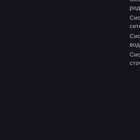
род
Сис
сет
Сис
во
Сис
сто