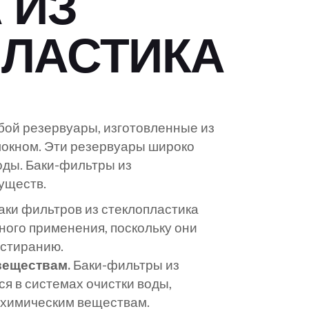
 ИЗ
й
ной
ПЛАСТИКА
евой
бой резервуары, изготовленные из
локном. Эти резервуары широко
и
оды. Баки-фильтры из
уществ.
ой
аки фильтров из стеклопластика
ого применения, поскольку они
истиранию.
веществам.
Баки-фильтры из
я в системах очистки воды,
м химическим веществам.