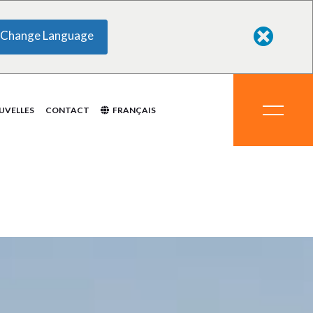
Change Language
ts chimiques
aux
s
ement
mes
UVELLES
CONTACT
FRANÇAIS
 de
duits chimiques
éraux
 des
ipement
tèmes