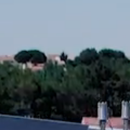
Industrie pharmaceutique
Systèmes de traitement des
Systèmes de traitement des
Industrie de l'énergie
eaux grises
eaux de rivière
Industrie chimique
Systèmes de traitement de
Industrie du tourisme
l'eau de source
Industrie textile
Systèmes de traitement des
Industrie de la défense
eaux de pluie
Industrie alimentaire et des
Systèmes de traitement de
boissons
l'eau du réseau
Industrie automobile
Systèmes de récupération
des eaux usées
Systèmes de traitement des
eaux grises