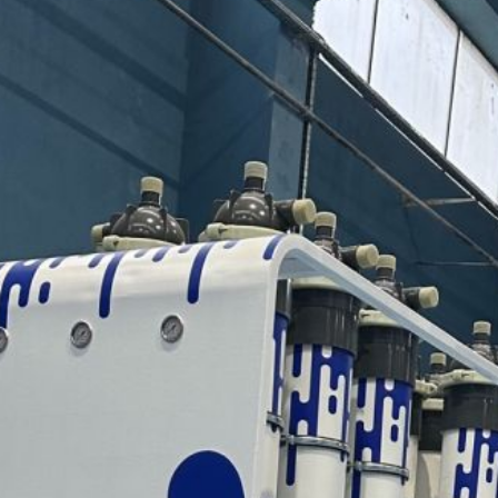
Industria farmaceutica
Sistemi di trattamento delle
Sistemi di trattamento delle
Industria dell'energia
acque grigie
acque fluviali
Industria chimica
Sistemi di trattamento
Industria del turismo
dell'acqua di sorgente
Industria tessile
Sistemi di trattamento
Industria della difesa
dell'acqua piovana
Industria alimentare e delle
Sistemi di trattamento
bevande
dell'acqua di rete
Industria automobilistica
Sistemi di recupero delle
acque reflue
Sistemi di trattamento delle
acque grigie