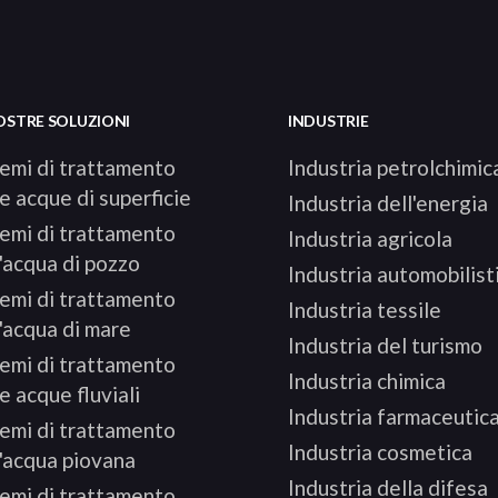
OSTRE SOLUZIONI
INDUSTRIE
temi di trattamento
Industria petrolchimic
e acque di superficie
Industria dell'energia
temi di trattamento
Industria agricola
'acqua di pozzo
Industria automobilist
temi di trattamento
Industria tessile
l'acqua di mare
Industria del turismo
temi di trattamento
Industria chimica
e acque fluviali
Industria farmaceutic
temi di trattamento
Industria cosmetica
l'acqua piovana
Industria della difesa
temi di trattamento