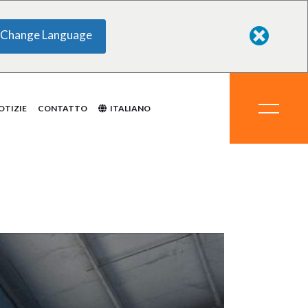
Change Language
ti chimici
ali
delle
zzatura
mi
OTIZIE
CONTATTO
ITALIANO
to
dotti chimici
erali
o delle
rezzatura
temi