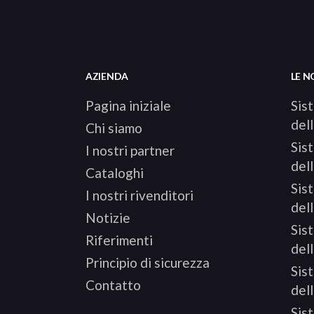
AZIENDA
LE N
Pagina iniziale
Sis
dell
Chi siamo
Sis
I nostri partner
dell
Cataloghi
Sis
I nostri rivenditori
del
Notizie
Sis
Riferimenti
dell
Principio di sicurezza
Sis
Contatto
del
Sis