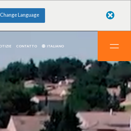
Change Language
ti chimici
ali
delle
zzatura
mi
OTIZIE
CONTATTO
ITALIANO
to
dotti chimici
erali
o delle
rezzatura
temi