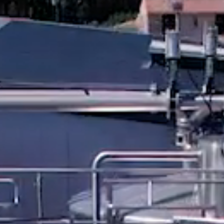
Industria farmaceutica
Sistemi di trattamento delle
Sistemi di trattamento delle
Industria dell'energia
acque grigie
acque fluviali
Industria chimica
Sistemi di trattamento
Industria del turismo
dell'acqua di sorgente
Industria tessile
Sistemi di trattamento
Industria della difesa
dell'acqua piovana
Industria alimentare e delle
Sistemi di trattamento
bevande
dell'acqua di rete
Industria automobilistica
Sistemi di recupero delle
acque reflue
Sistemi di trattamento delle
acque grigie