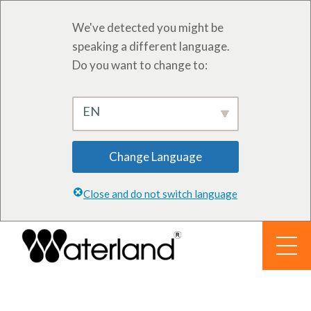
We've detected you might be
speaking a different language.
Do you want to change to:
EN
Change Language
Close and do not switch language
Aller
au
contenu