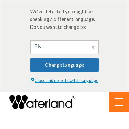
We've detected you might be
speaking a different language.
Do you want to change to:
EN
Change Language
Close and do not switch language
İçeriğe
geç