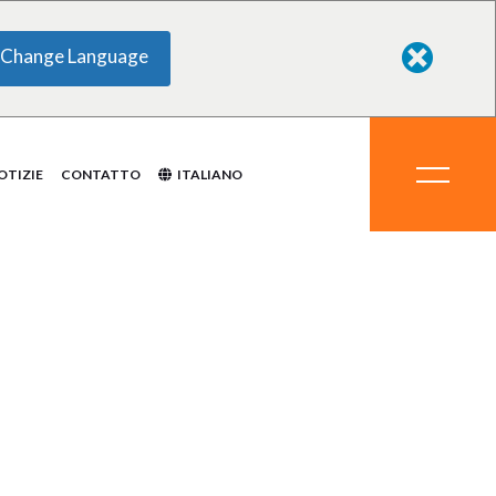
Change Language
ti chimici
ali
delle
zzatura
mi
OTIZIE
CONTATTO
ITALIANO
to
dotti chimici
erali
o delle
rezzatura
temi