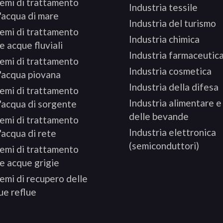
temi di trattamento
Industria tessile
l'acqua di mare
Industria del turismo
temi di trattamento
Industria chimica
e acque fluviali
Industria farmaceutic
temi di trattamento
Industria cosmetica
l'acqua piovana
Industria della difesa
temi di trattamento
Industria alimentare e
l'acqua di sorgente
delle bevande
temi di trattamento
Industria elettronica
'acqua di rete
(semiconduttori)
temi di trattamento
le acque grigie
emi di recupero delle
ue reflue