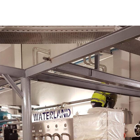
Sistemi di trattamento delle
acque grigie
Industria petrolchimica
Sistemi di trattamento delle
Sistemi di trattame
P
acque di superficie
dell'acqua
Industria elettronica
M
(semiconduttori)
Sistemi di trattamento
Sistemi di trattame
A
dell'acqua di pozzo
acque reflue
Industria cosmetica
S
Sistemi di trattamento
Industria agricola
dell'acqua di mare
Industria farmaceutica
Sistemi di trattamento delle
Industria dell'energia
acque fluviali
Industria chimica
Sistemi di trattamento
Industria del turismo
dell'acqua di sorgente
Industria tessile
Sistemi di trattamento
Industria della difesa
dell'acqua piovana
Industria alimentare e delle
Sistemi di trattamento
bevande
dell'acqua di rete