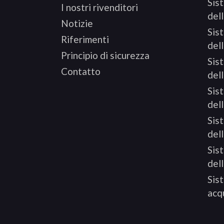
Sis
I nostri rivenditori
del
Notizie
Sis
Riferimenti
dell
Principio di sicurezza
Sis
Contatto
del
Sis
del
Sis
dell
Sis
del
Sist
acq