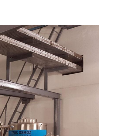
nto
rodotti chimici
inerali
nto delle
ttrezzatura
istemi