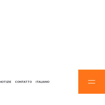
o
otti chimici
rali
 delle
ezzatura
emi
NOTIZIE
CONTATTO
ITALIANO