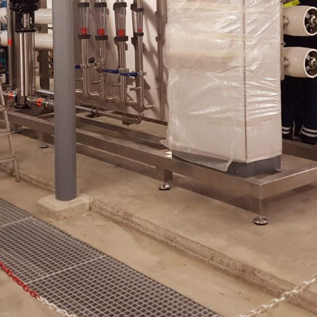
Industria automobilistica
Sistemi di recupero delle
acque reflue
Sistemi di trattamento delle
acque grigie