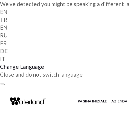
We've detected you might be speaking a different l
EN
TR
EN
RU
FR
DE
IT
Change Language
Close and do not switch language
Vai
al
contenuto
PAGINA INIZIALE
AZIENDA