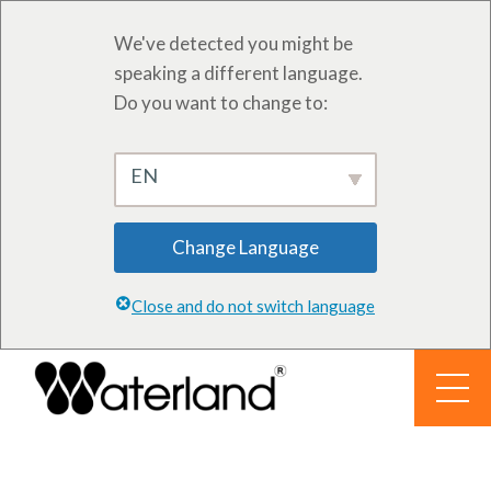
We've detected you might be
speaking a different language.
Do you want to change to:
EN
Change Language
Close and do not switch language
Zum
Inhalt
springen