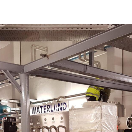
Petrochemische Industrie
Systeme zur Behandlung von
Wasseraufbereitung
C
Oberflächenwasser
Elektronik (Halbleiter)
Systeme zur
M
Industrie
Brunnenwasseraufbereitungssyste
Abwasserbehandlun
A
Kosmetische Industrie
Meerwasseraufbereitungssysteme
Landwirtschaftliche
Flusswasseraufbereitungssysteme
Industrie
Quellwasser-
Pharmazeutische Industrie
Aufbereitungssysteme
Energiewirtschaft
Regenwasseraufbereitungssystem
Chemische Industrie
Wasseraufbereitungssysteme
für das Leitungsnetz
Tourismusindustrie
Systeme zur
Textilindustrie
Abwasserrückgewinnung
Verteidigungsindustrie
Grauwasseraufbereitungssysteme
Lebensmittel- und