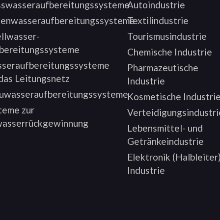
sswasseraufbereitungssysteme
Autoindustrie
enwasseraufbereitungssysteme
Textilindustrie
llwasser-
Tourismusindustrie
bereitungssysteme
Chemische Industrie
seraufbereitungssysteme
Pharmazeutische
 das Leitungsnetz
Industrie
uwasseraufbereitungssysteme
Kosmetische Industri
teme zur
Verteidigungsindustri
asserrückgewinnung
Lebensmittel- und
Getränkeindustrie
Elektronik (Halbleiter
Industrie