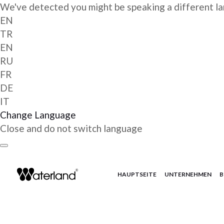
We've detected you might be speaking a different l
EN
TR
EN
RU
FR
DE
IT
Change Language
Close and do not switch language
Zum
Inhalt
springen
HAUPTSEITE
UNTERNEHMEN
B