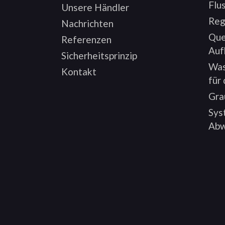
Flu
Unsere Händler
Reg
Nachrichten
Que
Referenzen
Auf
Sicherheitsprinzip
Was
Kontakt
für
Gra
Sys
Abw