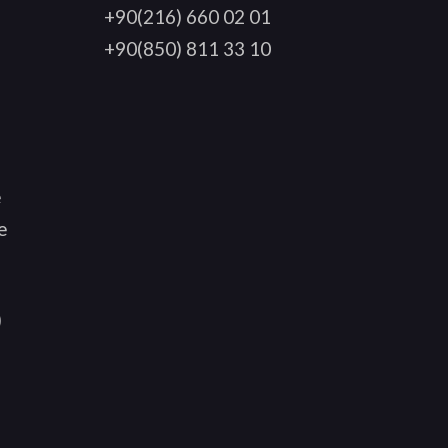
+90(216) 660 02 01
+90(850) 811 33 10
e
e
)