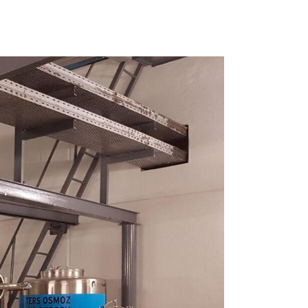
ssysteme
hemikalien
ineralien
me
g
usrüstung
Systeme
e