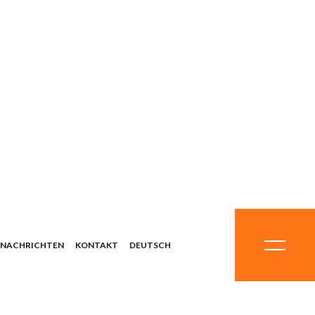
ysteme
mikalien
eralien
rüstung
teme
NACHRICHTEN
KONTAKT
DEUTSCH