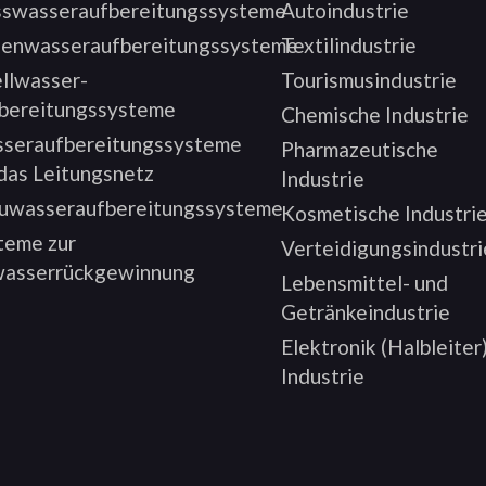
sswasseraufbereitungssysteme
Autoindustrie
enwasseraufbereitungssysteme
Textilindustrie
llwasser-
Tourismusindustrie
bereitungssysteme
Chemische Industrie
seraufbereitungssysteme
Pharmazeutische
 das Leitungsnetz
Industrie
uwasseraufbereitungssysteme
Kosmetische Industri
teme zur
Verteidigungsindustri
asserrückgewinnung
Lebensmittel- und
Getränkeindustrie
Elektronik (Halbleiter
Industrie