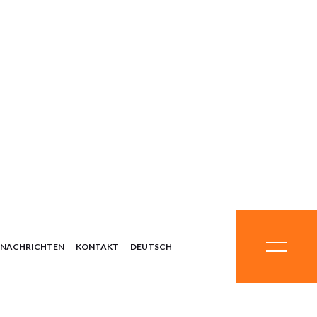
ysteme
mikalien
eralien
rüstung
teme
NACHRICHTEN
KONTAKT
DEUTSCH