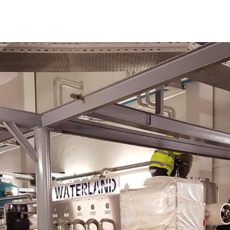
Petrochemische Industrie
Systeme zur Behandlung von
Wasseraufbereitung
C
Oberflächenwasser
Elektronik (Halbleiter)
Systeme zur
M
Industrie
Brunnenwasseraufbereitungssyste
Abwasserbehandlun
A
Kosmetische Industrie
Meerwasseraufbereitungssysteme
Landwirtschaftliche
Flusswasseraufbereitungssysteme
Industrie
Quellwasser-
Pharmazeutische Industrie
Aufbereitungssysteme
Energiewirtschaft
Regenwasseraufbereitungssystem
Chemische Industrie
Wasseraufbereitungssysteme
für das Leitungsnetz
Tourismusindustrie
Systeme zur
Textilindustrie
Abwasserrückgewinnung
Verteidigungsindustrie
Grauwasseraufbereitungssysteme
Lebensmittel- und