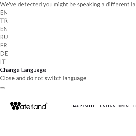
We've detected you might be speaking a different l
EN
TR
EN
RU
FR
DE
IT
Change Language
Close and do not switch language
Zum
Inhalt
springen
HAUPTSEITE
UNTERNEHMEN
B