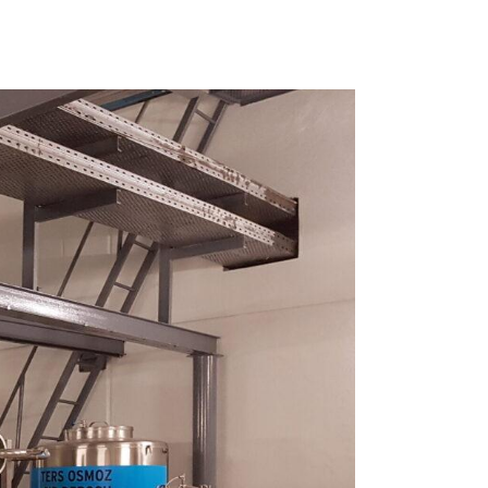
ssysteme
hemikalien
ineralien
me
g
usrüstung
Systeme
e