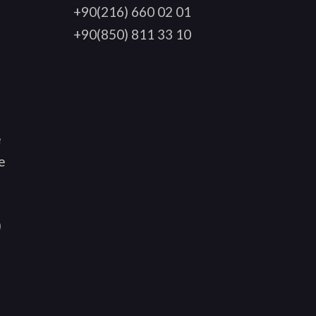
+90(216) 660 02 01
+90(850) 811 33 10
e
e
)