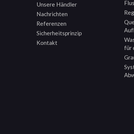
Flu
Unsere Händler
Reg
Nachrichten
Que
Referenzen
Auf
Sicherheitsprinzip
Was
Kontakt
für
Gra
Sys
Abw