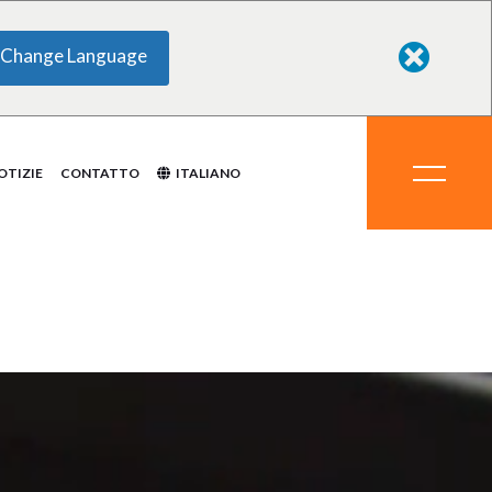
Change Language
ti chimici
ali
delle
zzatura
mi
OTIZIE
CONTATTO
ITALIANO
to
dotti chimici
erali
o delle
rezzatura
temi