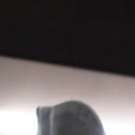
Industria farmaceutica
Sistemi di trattamento delle
Sistemi di trattamento delle
Industria dell'energia
acque grigie
acque fluviali
Industria chimica
Sistemi di trattamento
Industria del turismo
dell'acqua di sorgente
Industria tessile
Sistemi di trattamento
Industria della difesa
dell'acqua piovana
Industria alimentare e delle
Sistemi di trattamento
bevande
dell'acqua di rete
Industria automobilistica
Sistemi di recupero delle
acque reflue
Sistemi di trattamento delle
acque grigie