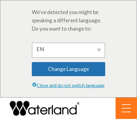
We've detected you might be
speaking a different language.
Do you want to change to:
EN
Change Language
Close and do not switch language
Zum
Inhalt
springen