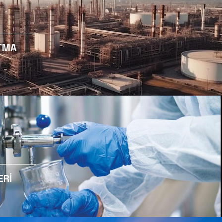
ri
Kimyasallar
temleri
Mineraller
Ekipmanlar
Sistemler
PETROKIMYA SU A
SISTEMLERI