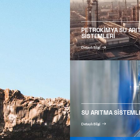
Petrokimya Endüstrisi
Yüzey Suyu Arıtma Sistemleri
Su Arıtma Sistemle
Elektronik (Yarı İletken)
Kuyu Suyu Arıtma Sistemleri
Atık Su Arıtma Sis
Endüstrisi
Deniz Suyu Arıtma Sistemleri
Kozmetik Endüstrisi
Nehir Suyu Arıtma Sistemleri
Tarım Endüstrisi
Kaynak Suyu Arıtma
İlaç Endüstrisi
Sistemleri
Enerji Endüstrisi
Yağmur Suyu Arıtma
Sistemleri
Kimya Endüstrisi
Şebeke Suyu Arıtma
Turizm Endüstrisi
Sistemleri
Tekstil Endüstrisi
Atık Su Geri Kazanım
Savunma Sanayi Endüstrisi
Sistemleri
Yiyecek & İçecek Endüstrisi
Gri Su Arıtma Sistemleri
Otomotiv Endüstrisi