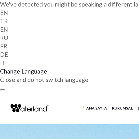
We've detected you might be speaking a different l
EN
TR
EN
RU
FR
DE
IT
Change Language
Close and do not switch language
ANA SAYFA
KURUMSAL