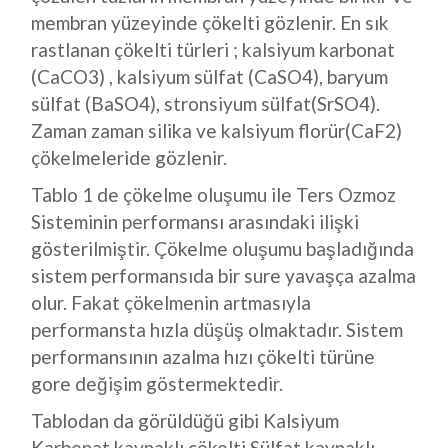
membran yüzeyinde çökelti gözlenir. En sık
rastlanan çökelti türleri ; kalsiyum karbonat
(CaCO3) , kalsiyum sülfat (CaSO4), baryum
sülfat (BaSO4), stronsiyum sülfat(SrSO4).
Zaman zaman silika ve kalsiyum florür(CaF2)
çökelmeleride gözlenir.
Tablo 1 de çökelme oluşumu ile Ters Ozmoz
Sisteminin performansı arasındaki ilişki
gösterilmiştir. Çökelme oluşumu başladığında
sistem performansıda bir sure yavaşça azalma
olur. Fakat çökelmenin artmasıyla
performansta hızla düşüş olmaktadır. Sistem
performansının azalma hızı çökelti türüne
gore değişim göstermektedir.
Tablodan da görüldüğü gibi Kalsiyum
Karbonat kaynaklı çökelti Sülfat kaynaklı