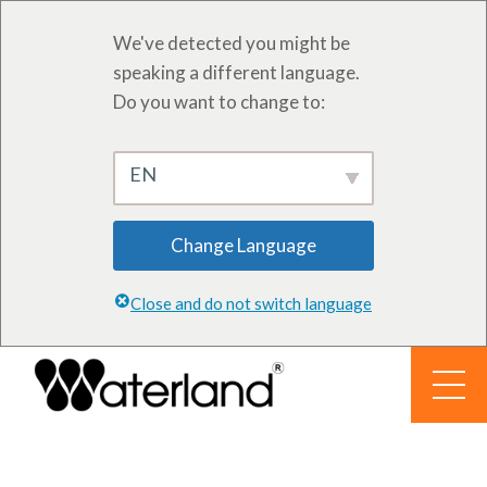
We've detected you might be
speaking a different language.
Do you want to change to:
EN
Change Language
Close and do not switch language
İçeriğe
geç