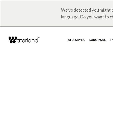
We've detected you might b
language. Do you want to c
ANA SAYFA
KURUMSAL
E