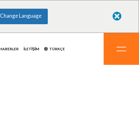
Change Language
yasallar
eri
eraller
ipmanlar
temler
HABERLER
İLETIŞIM
TÜRKÇE
i
Kimyasallar
emleri
Mineraller
Ekipmanlar
Sistemler