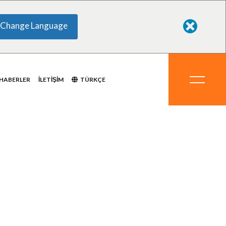
Change Language
yasallar
eri
eraller
ipmanlar
temler
HABERLER
İLETIŞIM
TÜRKÇE
i
Kimyasallar
emleri
Mineraller
Ekipmanlar
Sistemler