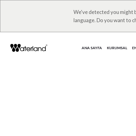
We've detected you might b
language. Do you want to c
ANA SAYFA
KURUMSAL
E